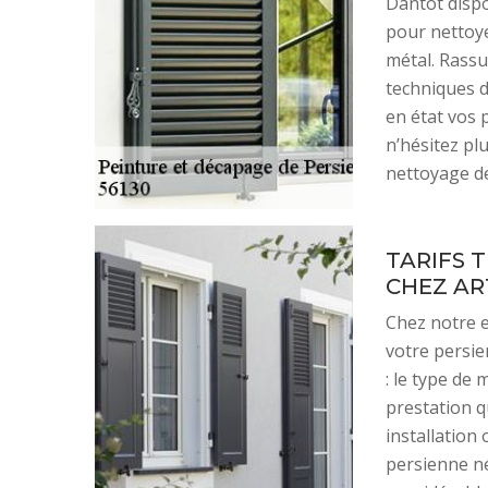
Dantot dispo
pour nettoye
métal. Rassu
techniques d
en état vos 
n’hésitez pl
nettoyage de
TARIFS 
CHEZ AR
Chez notre e
votre persie
: le type de
prestation q
installation
persienne né