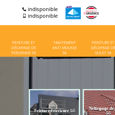
indisponible
indisponible
PEINTURE ET
TRAITEMENT
PEINTURE ET
DÉCAPAGE DE
ANTI MOUSSE
DÉCAPAGE D
PERSIENNE 56
56
VOLET 56
t de facade
Nettoyage de
Peinture Extérieure 56
56
56