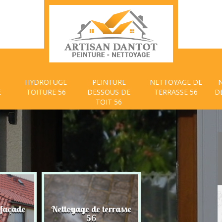
HYDROFUGE
PEINTURE
NETTOYAGE DE
E
TOITURE 56
DESSOUS DE
TERRASSE 56
D
TOIT 56
 façade
Nettoyage de terrasse
Peinture dessous
56
toit 56