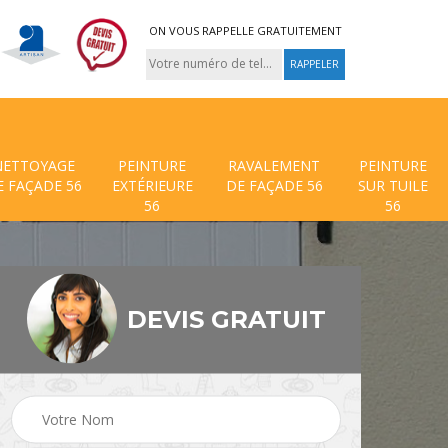
ON VOUS RAPPELLE GRATUITEMENT
NETTOYAGE
PEINTURE
RAVALEMENT
PEINTURE
E FAÇADE 56
EXTÉRIEURE
DE FAÇADE 56
SUR TUILE
56
56
DEVIS GRATUIT
 de
Traitement anti mouss
Hydrofuge toiture 56
56