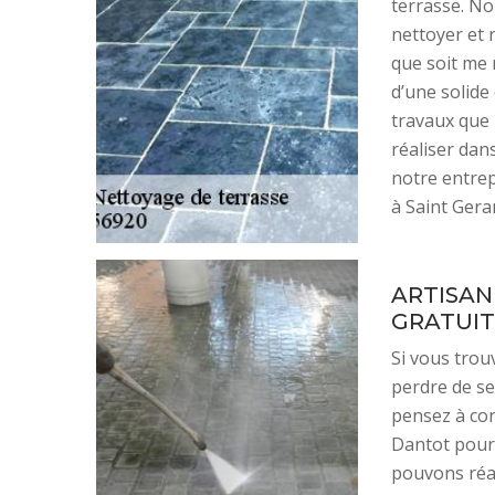
terrasse. No
nettoyer et 
que soit me 
d’une solide
travaux que 
réaliser dans 
notre entrep
à Saint Gera
ARTISAN
GRATUIT
Si vous trou
perdre de se
pensez à con
Dantot pour 
pouvons réal