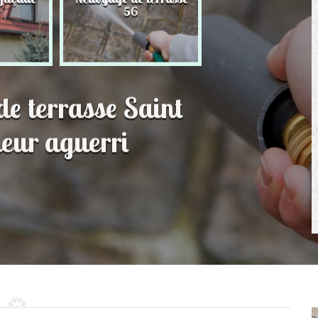
56
toit 56
de terrasse Saint
eur aguerri