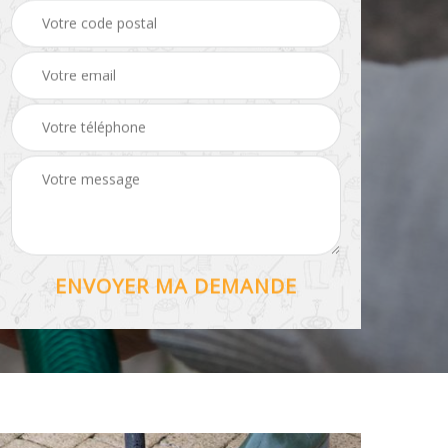
Hydrofuge toiture 56
56