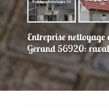
Peinture Extérieure 56
56
56
Entreprise nettoyage 
Gerand 56920: raval