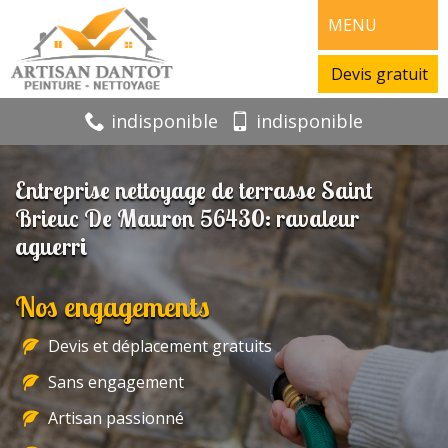
MENU
Devis gratuit
indisponible
indisponible
Entreprise nettoyage de terrasse Saint
Brieuc De Mauron 56430: ravaleur
aguerri
Nos engagements
Devis et déplacement gratuits
Sans engagement
Artisan passionné