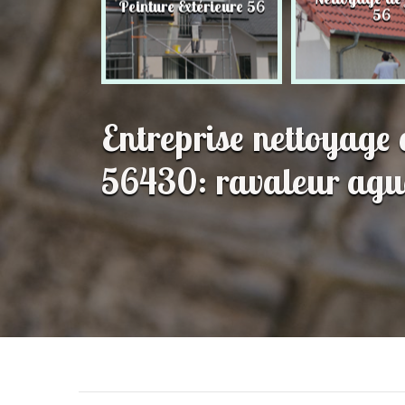
Peinture Extérieure 56
56
56
Entreprise nettoyage
56430: ravaleur agu