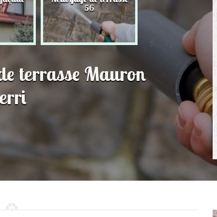
56
toit 56
 de terrasse Mauron
erri