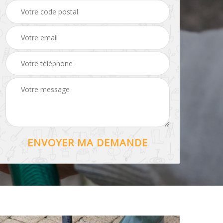
Hydrofuge toiture 56
56