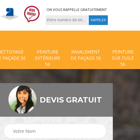
ON VOUS RAPPELLE GRATUITEMENT
NETTOYAGE
PEINTURE
RAVALEMENT
PEINTURE
E FAÇADE 56
EXTÉRIEURE
DE FAÇADE 56
SUR TUILE
56
56
DEVIS GRATUIT
 de
Traitement anti mouss