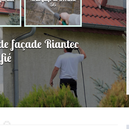
56
toit 56
 de façade Riantec
fié