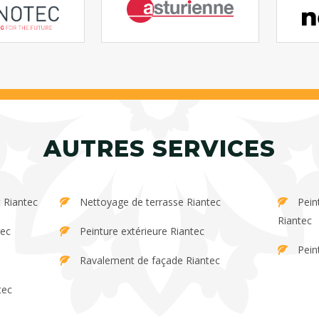
AUTRES SERVICES
 Riantec
Nettoyage de terrasse Riantec
Peinture et décapage de persienne
Riantec
tec
Peinture extérieure Riantec
Pein
Ravalement de façade Riantec
tec