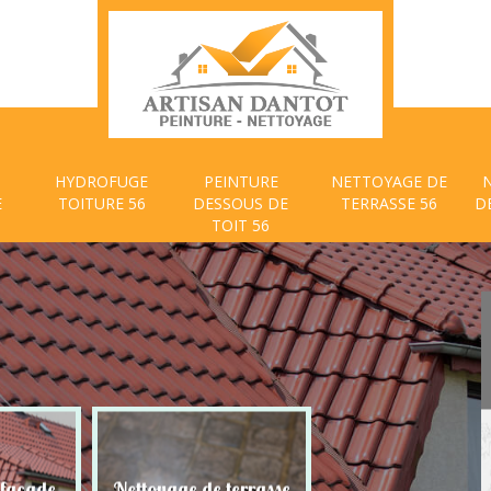
HYDROFUGE
PEINTURE
NETTOYAGE DE
E
TOITURE 56
DESSOUS DE
TERRASSE 56
D
TOIT 56
 façade
Nettoyage de terrasse
Peinture dessous