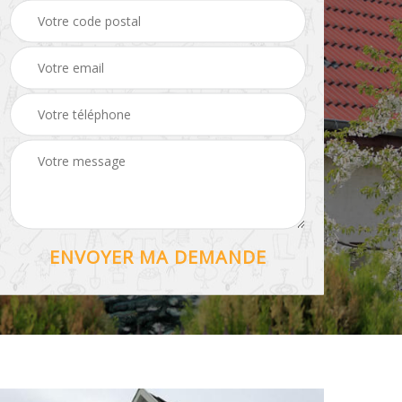
Hydrofuge toiture 56
56