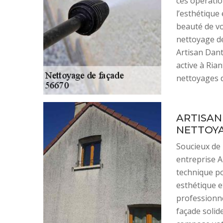
ces opérati
l’esthétique
beauté de vo
nettoyage d
Artisan Dant
active à Rian
nettoyages 
ARTISAN
NETTOYA
Soucieux de 
entreprise A
technique po
esthétique e
professionne
façade solid