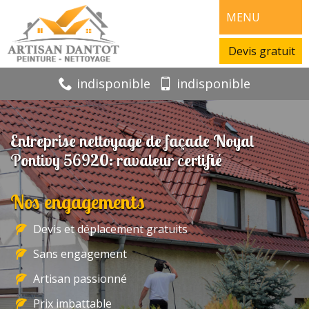
MENU
Devis gratuit
indisponible
indisponible
Entreprise nettoyage de façade Noyal
Pontivy 56920: ravaleur certifié
Nos engagements
Devis et déplacement gratuits
Sans engagement
Artisan passionné
Prix imbattable