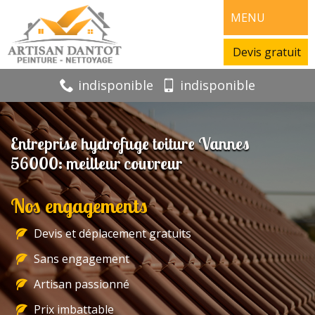
MENU
Devis gratuit
indisponible
indisponible
Entreprise hydrofuge toiture Vannes
56000: meilleur couvreur
Nos engagements
Devis et déplacement gratuits
Sans engagement
Artisan passionné
Prix imbattable