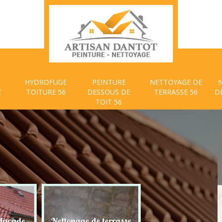
HYDROFUGE
PEINTURE
NETTOYAGE DE
E
TOITURE 56
DESSOUS DE
TERRASSE 56
D
TOIT 56
 façade
Nettoyage de terrasse
Peinture dessous