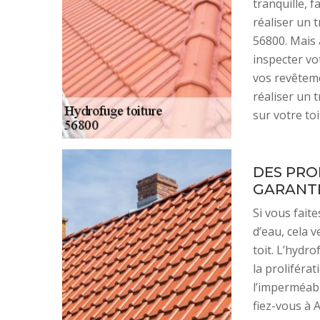
tranquille, 
réaliser un 
56800. Mais 
inspecter vot
vos revêteme
réaliser un 
sur votre to
DES PRO
GARANTI
Si vous fait
d’eau, cela 
toit. L’hydro
la proliféra
l’imperméabil
fiez-vous à A