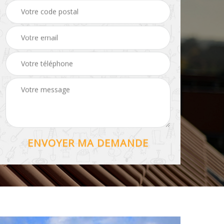
Hydrofuge toiture 56
56