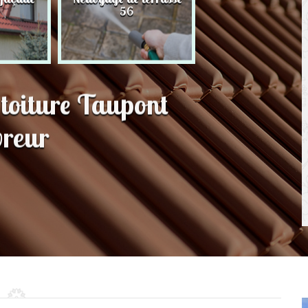
56
toit 56
 toiture Taupont
vreur