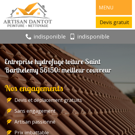
MENU
Devis gratuit
indisponible
indisponible
Entreprise hydrofuge toiture Saint
Barthelemy 56150: meilleur couvreur
Nos engagements
Devis et déplacement gratuits
Sans engagement
Artisan passionné
Prix imbattable