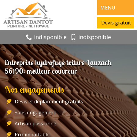
MENU
Devis gratuit
indisponible
indisponible
Entreprise hydrofuge toiture Lauzach
56190: meilleur couvreur
Nos engagements
Devis et déplacement gratuits
Sans engagement
Artisan passionné
Prix imbattable