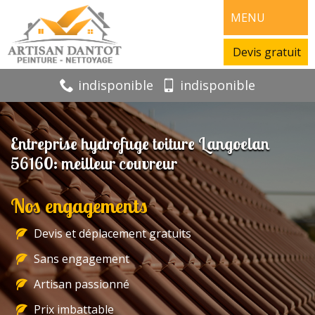
MENU
Devis gratuit
indisponible
indisponible
Entreprise hydrofuge toiture Langoelan
56160: meilleur couvreur
Nos engagements
Devis et déplacement gratuits
Sans engagement
Artisan passionné
Prix imbattable