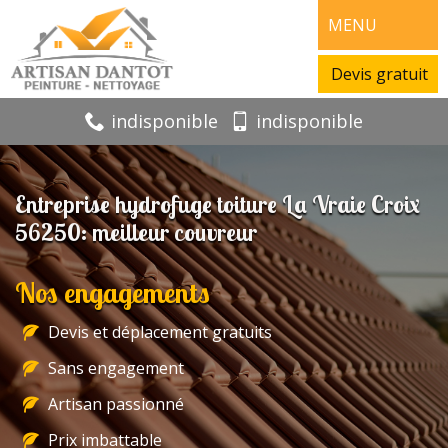
MENU
Devis gratuit
indisponible
indisponible
Entreprise hydrofuge toiture La Vraie Croix
56250: meilleur couvreur
Nos engagements
Devis et déplacement gratuits
Sans engagement
Artisan passionné
Prix imbattable