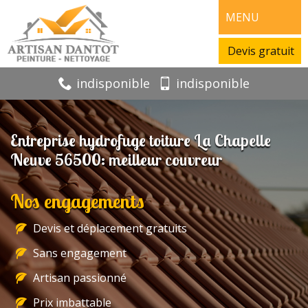
MENU
Devis gratuit
indisponible
indisponible
Entreprise hydrofuge toiture La Chapelle
Neuve 56500: meilleur couvreur
Nos engagements
Devis et déplacement gratuits
Sans engagement
Artisan passionné
Prix imbattable