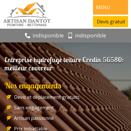
MENU
Devis gratuit
indisponible
indisponible
Entreprise hydrofuge toiture Credin 56580:
meilleur couvreur
Nos engagements
Devis et déplacement gratuits
Sans engagement
Artisan passionné
Prix imbattable