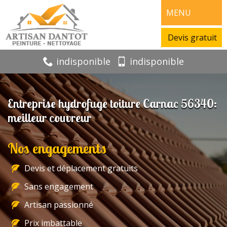
MENU
Devis gratuit
indisponible
indisponible
Entreprise hydrofuge toiture Carnac 56340:
meilleur couvreur
Nos engagements
Devis et déplacement gratuits
Sans engagement
Artisan passionné
Prix imbattable